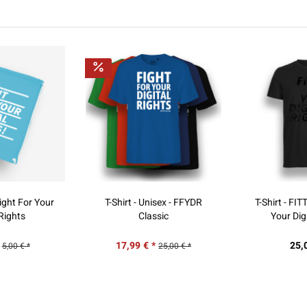
isex - FFYDR
T-Shirt - FITTED - Fight For
T-Shirt - F
sic
Your Digital Rights
Digita
25,00 € *
25,
25,00 € *