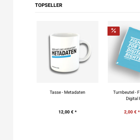
TOPSELLER
tadaten
Turnbeutel - Fight For Your
T-Shirt - Un
Digital Rights
Clas
€ *
2,00 € *
17,99 € *
5,00 € *