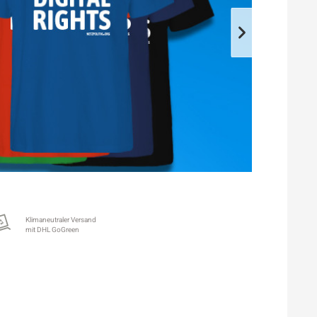
Klimaneutraler Versand
mit DHL GoGreen