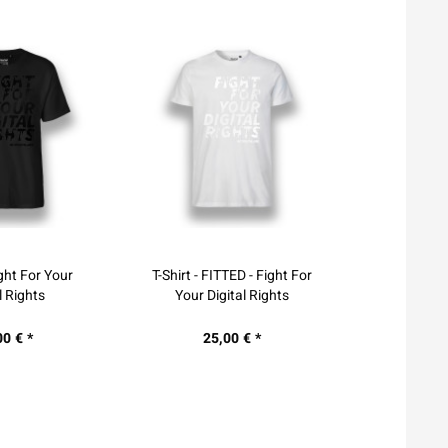
TED - Fight For
Lanyard - Fight for your
Postkarte F
ital Rights
digital rights
with Ap
00 € *
4,00 € *
2,