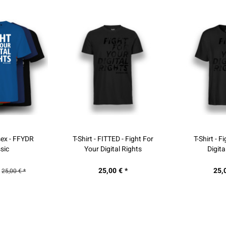
ED - Fight For
T-Shirt - Fight For Your
T-Shirt - FIT
al Rights
Digital Rights
Your Dig
 € *
25,00 € *
25,