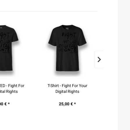
ight For Your
T-Shirt - TAILLIERT - Fight
T-Shirt - F
l Rights
For Your Digital...
Your Di
00 € *
25,00 € *
25