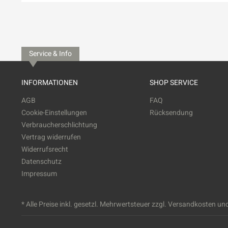
Service & Info
INFORMATIONEN
SHOP SERVICE
AGB
FAQ
Cookie-Einstellungen
Rücksendung
Verbraucherschlichtung
Vertrag widerrufen
Widerrufsrecht
Datenschutz
Impressum
* Alle Preise inkl. gesetzl. Mehrwertsteuer zzgl.
Versandkosten
und